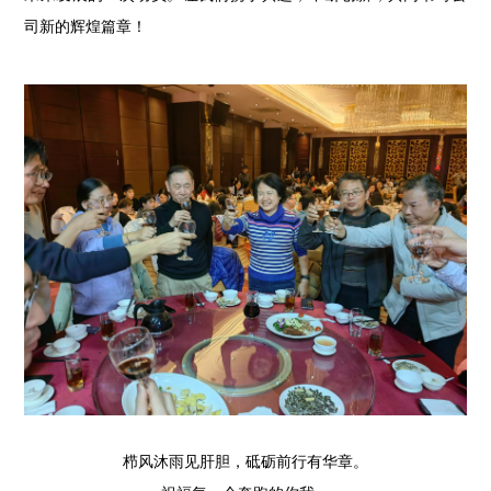
司新的辉煌篇章！
栉风沐雨见肝胆，砥砺前行有华章。